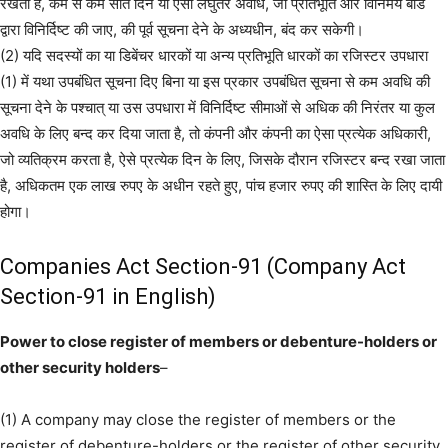
रखती है, कम से कम सात दिन या ऐसी लघुतर अवधि, जो प्रतिभूति और विनिमय बोर्ड
द्वारा विनिर्दिष्ट की जाए, की पूर्व सूचना देने के अध्यधीन, बंद कर सकेगी।
(2) यदि सदस्यों का या डिबेंचर धारकों या अन्य प्रतिभूति धारकों का रजिस्टर उपधारा
(1) में यथा उपबंधित सूचना दिए बिना या इस प्रकार उपबंधित सूचना से कम अवधि की
सूचना देने के पश्चात् या उस उपधारा में विनिर्दिष्ट सीमाओं से अधिक की निरंतर या कुल
अवधि के लिए बन्द कर दिया जाता है, तो कंपनी और कंपनी का ऐसा प्रत्येक अधिकारी,
जो व्यतिक्रम करता है, ऐसे प्रत्येक दिन के लिए, जिसके दौरान रजिस्टर बन्द रखा जाता
है, अधिकतम एक लाख रुपए के अधीन रहते हुए, पांच हजार रुपए की शास्ति के लिए दायी
होगा।
Companies Act Section-91 (Company Act
Section-91 in English)
Power to close register of members or debenture-holders or
other security holders
–
(1) A company may close the register of members or the
register of debenture-holders or the register of other security