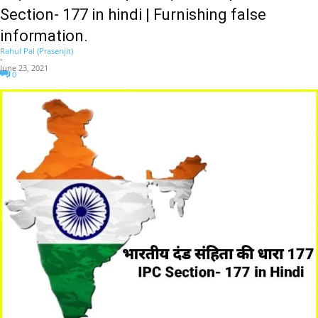
Section- 177 in hindi | Furnishing false
information.
Rahul Pal (Prasenjit)
-
June 23, 2021
0