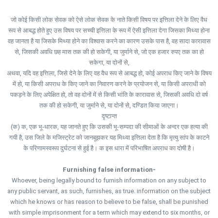
जो कोई किसी लोक सेवक को ऐसे लोक सेवक के नाते किसी विषय पर इत्तिला देने के लिए वैध
रूप से आबद्ध होते हुए उस विषय पर सच्ची इत्तिला के रूप में ऐसी इत्तिला देगा जिसका मिथ्या होना
वह जानता है या जिसके मिथ्या होने का विश्वास करने का कारण उसके पास है, वह सादा कारावास
से, जिसकी अवधि छह मास तक की हो सकेगी, या जुर्माने से, जो एक हजार रुपए तक का हो
सकेगा, या दोनों से,
अथवा, यदि वह इत्तिला, जिसे देने के लिए वह वैध रूप से आबद्ध हो, कोई अपराध किए जाने के विषय
में हो, या किसी अपराध के किए जाने का निवारण करने के प्रयोजन से, या किसी अपराधी को
पकड़ने के लिए अपेक्षित हो, तो वह दोनों में से किसी भांति के कारावास से, जिसकी अवधि दो वर्ष
तक की हो सकेगी, या जुर्माने से, या दोनों से, दण्डित किया जाएगा।
दृष्टान्त
(क) क, एक भू-धारक, यह जानते हुए कि उसकी भू-सम्पदा की सीमाओं के अन्दर एक हत्या की
गयी है, उस जिले के मजिस्ट्रेट को जानबूझकर यह मिथ्या इत्तिला देता है कि मृत्यु सांप के काटने
के परिणामस्वरूप दुर्घटना से हुई है। क इस धारा में परिभाषित अपराध का दोषी है।
Furnishing false information-
Whoever, being legally bound to furnish information on any subject to
any public servant, as such, furnishes, as true. information on the subject
which he knows or has reason to believe to be false, shall be punished
with simple imprisonment for a term which may extend to six months, or