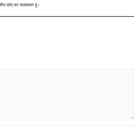
 वकील एवंम् कर सलाहकार हूं।