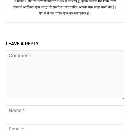
मै पिछसे 8 वर्षो से टैक्स सलाहकार के रूप मे कार्यरत् हूं, इसके अलावा मेरा शौक टैक्स
सम्बन्धी आर्टिकल एवंम् कानून से सम्बन्धित जानकारियां आपके साथ साझा करने का है।
पेशे से मै एक वकील एवंम् कर सलाहकार हूं।
LEAVE A REPLY