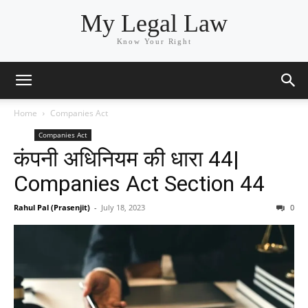
My Legal Law
Know Your Right
Home
Companies Act
Companies Act
कंपनी अधिनियम की धारा 44|
Companies Act Section 44
Rahul Pal (Prasenjit)
-
July 18, 2023
0