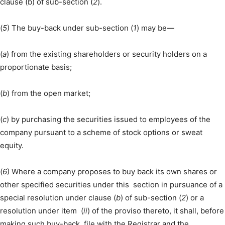
clause (b) of sub-section (
2
).
(
5
) The buy-back under sub-section (
1
) may be—
(
a
) from the existing shareholders or security holders on a
proportionate basis;
(
b
) from the open market;
(
c
) by purchasing the securities issued to employees of the
company pursuant to a scheme of stock options or sweat
equity.
(
6
) Where a company proposes to buy back its own shares or
other specified securities under this section in pursuance of a
special resolution under clause (
b
) of sub-section (
2
) or a
resolution under item (
ii
) of the proviso thereto, it shall, before
making such buy-back, file with the Registrar and the