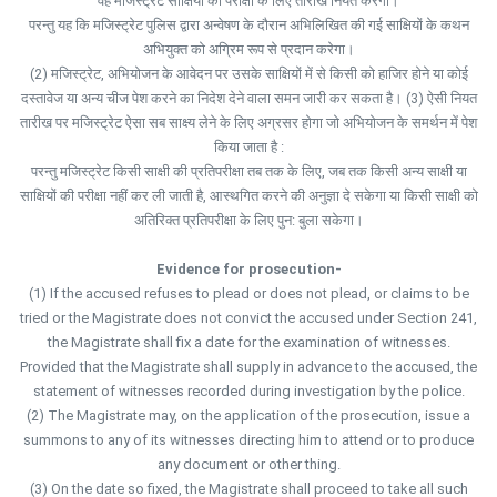
वह मजिस्ट्रेट साक्षियों की परीक्षा के लिए तारीख नियत करेगा।
परन्तु यह कि मजिस्ट्रेट पुलिस द्वारा अन्वेषण के दौरान अभिलिखित की गई साक्षियों के कथन
अभियुक्त को अग्रिम रूप से प्रदान करेगा।
(2) मजिस्ट्रेट, अभियोजन के आवेदन पर उसके साक्षियों में से किसी को हाजिर होने या कोई
दस्तावेज या अन्य चीज पेश करने का निदेश देने वाला समन जारी कर सकता है। (3) ऐसी नियत
तारीख पर मजिस्ट्रेट ऐसा सब साक्ष्य लेने के लिए अग्रसर होगा जो अभियोजन के समर्थन में पेश
किया जाता है :
परन्तु मजिस्ट्रेट किसी साक्षी की प्रतिपरीक्षा तब तक के लिए, जब तक किसी अन्य साक्षी या
साक्षियों की परीक्षा नहीं कर ली जाती है, आस्थगित करने की अनुज्ञा दे सकेगा या किसी साक्षी को
अतिरिक्त प्रतिपरीक्षा के लिए पुन: बुला सकेगा।
Evidence for prosecution-
(1) If the accused refuses to plead or does not plead, or claims to be
tried or the Magistrate does not convict the accused under Section 241,
the Magistrate shall fix a date for the examination of witnesses.
Provided that the Magistrate shall supply in advance to the accused, the
statement of witnesses recorded during investigation by the police.
(2) The Magistrate may, on the application of the prosecution, issue a
summons to any of its witnesses directing him to attend or to produce
any document or other thing.
(3) On the date so fixed, the Magistrate shall proceed to take all such