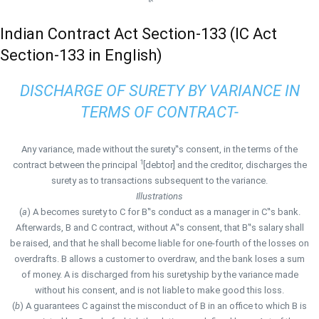
Indian Contract Act Section-133 (IC Act
Section-133 in English)
DISCHARGE OF SURETY BY VARIANCE IN
TERMS OF CONTRACT-
Any variance, made without the surety‟s consent, in the terms of the
1
contract between the principal
[debtor] and the creditor, discharges the
surety as to transactions subsequent to the variance.
Illustrations
(
a
) A becomes surety to C for B‟s conduct as a manager in C‟s bank.
Afterwards, B and C contract, without A‟s consent, that B‟s salary shall
be raised, and that he shall become liable for one-fourth of the losses on
overdrafts. B allows a customer to overdraw, and the bank loses a sum
of money. A is discharged from his suretyship by the variance made
without his consent, and is not liable to make good this loss.
(
b
) A guarantees C against the misconduct of B in an office to which B is