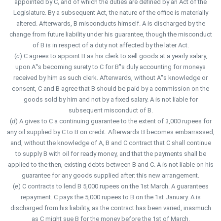
appointed by C, and of which the duties are defined by an Act of the
Legislature. By a subsequent Act, the nature of the office is materially
altered. Afterwards, B misconducts himself. A is discharged by the
change from future liability under his guarantee, though the misconduct
of B is in respect of a duty not affected by the later Act.
(
c
) C agrees to appoint B as his clerk to sell goods at a yearly salary,
upon A‟s becoming surety to C for B‟s duly accounting for moneys
received by him as such clerk. Afterwards, without A‟s knowledge or
consent, C and B agree that B should be paid by a commission on the
goods sold by him and not by a fixed salary. A is not liable for
subsequent misconduct of B.
(
d
) A gives to C a continuing guarantee to the extent of 3,000 rupees for
any oil supplied by C to B on credit. Afterwards B becomes embarrassed,
and, without the knowledge of A, B and C contract that C shall continue
to supply B with oil for ready money, and that the payments shall be
applied to the then, existing debts between B and C. A is not liable on his
guarantee for any goods supplied after: this new arrangement.
(
e
) C contracts to lend B 5,000 rupees on the 1st March. A guarantees
repayment. C pays the 5,000 rupees to B on the 1st January. A is
discharged from his liability, as the contract has been varied, inasmuch
as C might sue B for the money before the 1st of March.