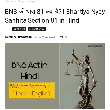
Home
Blog
Page 3
BNS की धारा 81 क्या है? | Bhartiya Nyay
Sanhita Section 81 in Hindi
Bare Acts
BNS Act 2023
Rahul Pal (Prasenjit)
-
January 22, 2026
0