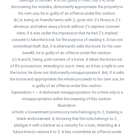
belongs to himself. A is not guilty of theft; but if A, after
discovering his mistake, dishonestly appropriates the property to
his own use, he is guilty of an offence under this section.
(b) A, being on friendly terms with Z, goes into Z’s library in Z’s
absence, and takes away a book without Z’s express consent.
Here, if A was under the impression that he had Z’s implied
consent to take the book for the purpose of reading it, A has not
committed theft. But, if A afterwards sells the book for his own
benefit, he is guilty of an offence under this section.
(c) A and B, being, joint owners of a horse. A takes the horse out
of B’s possession, intending to use it. Here, as A has a right to use
the horse, he does not dishonestly misappropriate it. But, if A sells
the horse and appropriates the whole proceeds to his own use, he
is guilty of an offence under this section.
Explanation 1.— A dishonest misappropriation for a time only is a
misappropriation within the meaning of this section.
Illustration.
A finds a Government promissory note belonging to Z, bearing a
blank endorsement. A, knowing that the note belongs to Z,
pledges it with a banker as a security for a loan, intending at a
future time to restore it to Z. A has committed an offence under