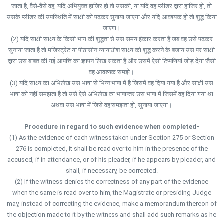
जाता है, वैसे-वैसे वह, यदि अभियुक्त हाजिर हो तो उसकी, या यदि वह प्लीडर द्वारा हाजिर हो, तो
उसके प्लीडर की उपस्थिति में साक्षी को पढ़कर सुनाया जाएगा और यदि आवश्यक हो तो शुद्ध किया
जाएगा।
(2) यदि साक्षी साक्ष्य के किसी भाग की शुद्धता से उस समय इंकार करता है जब वह उसे पढ़कर
सुनाया जाता है तो मजिस्ट्रेट या पीठासीन न्यायाधीश साक्ष्य को शुद्ध करने के बजाय उस पर साक्षी
द्वारा उस बाबत की गई आपत्ति का ज्ञापन लिख सकता है और उसमें ऐसी टिप्पणियां जोड़ देगा जैसी
वह आवश्यक समझे।
(3) यदि साक्ष्य का अभिलेख उस भाषा से भिन्न भाषा में है जिसमें वह दिया गया है और साक्षी उस
भाषा को नहीं समझता है तो उसे ऐसे अभिलेख का भाषान्तर उस भाषा में जिसमें वह दिया गया था
अथवा उस भाषा में जिसे वह समझता हो, सुनाया जाएगा।
Procedure in regard to such evidence when completed-
(1) As the evidence of each witness taken under Section 275 or Section
276 is completed, it shall be read over to him in the presence of the
accused, if in attendance, or of his pleader, if he appears by pleader, and
shall, if necessary, be corrected.
(2) If the witness denies the correctness of any part of the evidence
when the same is read over to him, the Magistrate or presiding Judge
may, instead of correcting the evidence, make a memorandum thereon of
the objection made to it by the witness and shall add such remarks as he