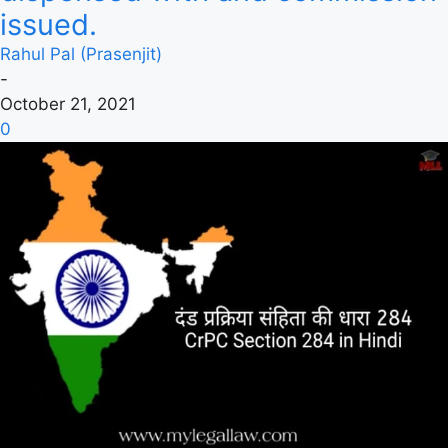
issued.
Rahul Pal (Prasenjit)
-
October 21, 2021
0