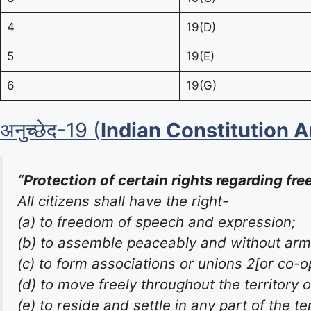
4
19(D)
5
19(E)
6
19(G)
अनुच्छेद-19 (
Indian Constitution A
“Protection of certain rights regarding fr
All citizens shall have the right-
(a) to freedom of speech and expression;
(b) to assemble peaceably and without arm
(c) to form associations or unions 2[or co-o
(d) to move freely throughout the territory o
(e) to reside and settle in any part of the te