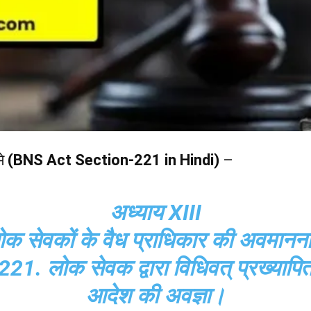
मे
(BNS Act Section-221 in Hindi)
–
अध्याय XIII
ोक सेवकों के वैध प्राधिकार की अवमानन
221. लोक सेवक द्वारा विधिवत् प्रख्यापि
आदेश की अवज्ञा।