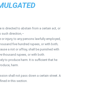
OMULGATED
s directed to abstain from a certain act, or
s such direction,–
 or injury, to any persons lawfully employed,
housand five hundred rupees, or with both;
use a riot or affray, shall be punished with
ve thousand rupees, or with both.
y to produce harm. It is sufficient that he
produce, harm.
ssion shall not pass down a certain street. A
ned in this section.