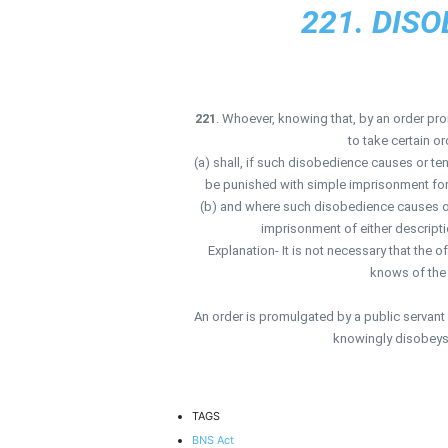
221. DIS
221
. Whoever, knowing that, by an order pro
to take certain o
(a) shall, if such disobedience causes or te
be punished with simple imprisonment for 
(b) and where such disobedience causes or t
imprisonment of either descripti
Explanation- It is not necessary that the 
knows of the 
An order is promulgated by a public servant 
knowingly disobeys 
TAGS
BNS Act