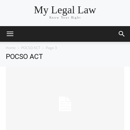
My Legal Law
Know Your Right
Home
POCSO ACT
Page 3
POCSO ACT