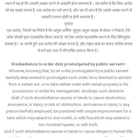
ध्यान में यह हो कि उसकी अवज्ञा करने से अपहानि होना सम्भाव्य है। यह पर्याप्त है कि जिस आदेश
की वह अवज्ञा करता है, उस आदेश का उसे ज्ञान है, और यह भी ज्ञान है कि उसके अवज्ञा करने से
अपहानि उत्पन्न होती या होनी सम्भाव्य है।
दृष्टांत
एक आदेश, जिसमें यह निदेश है कि अमुक धार्मिक जुलूस अमुक सड़क से होकर न निकले, ऐसे
लोक सेवकों द्वारा प्रख्यापित किया जाता है, जो ऐसा आदेश प्रख्यापित करने के लिए विधिपूर्वक
सशक्त है। क जानते हुये उस आदेश की अवज्ञा करता है, और तद्वारा बल्वे का संकट कारित करता
है कने इस धारा में परिभाषित अपराध किया है।
Disobedience to order duly promulgated by public servant-
Whoever, knowing that, by an order promulgated by a public servant
lawfully empowered to promulgate such order, he is directed to abstain
from a certain act, or to take certain order with certain property in his
possession or under his management, disobeys such direction.
shall, if such disobedience causes or tends to cause obstruction,
annoyance, or injury, or risk of obstruction, annoyance or injury, to any
person lawfully employed, be punished with simple imprisonment for a
term which may extend to one month, or with fine which may extend to
two hundred rupees, or with both;
and if such disobedience causes or tends to cause danger to human life,