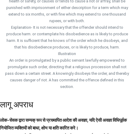
health or safety, or causes or tends to cause a riot or affray, shall be
punished with imprisonment of either description for a term which may
extend to six months, or with fine which may extend to one thousand
rupees, or with both.
Explanation- It is not necessary that the offender should intend to
produce harm. or contemplate his disobedience as is likely to produce
harm. It is sufficient that he knows of the order which he disobeys, and
that his disobedience produces, or is likely to produce, harm.
Illustration
An order is promulgated by a public servant lawfully empowered to
promulgate such order, directing that a religious procession shall not
pass down a certain street. A knowingly disobeys the order, and thereby
causes danger of riot. A has committed the offence defined in this
section.
लागू अपराध
लोक-सेवक द्वारा सम्यक् रूप से प्रख्यापित आदेश की अवज्ञा, यदि ऐसी अवज्ञा विधिपूर्वक
नियोजित व्यक्तियों को बाधा, क्षोभ या क्षति कारित करे।