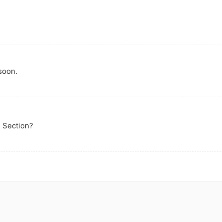
soon.
s Section?