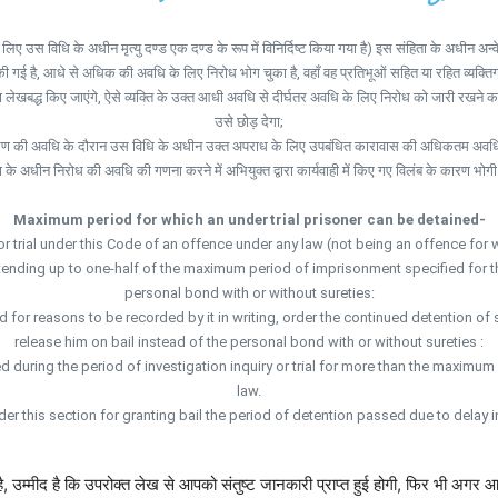
 लिए उस विधि के अधीन मृत्यु दण्ड एक दण्ड के रूप में विनिर्दिष्ट किया गया है) इस संहिता के अध
ी गई है, आधे से अधिक की अवधि के लिए निरोध भोग चुका है, वहाँ वह प्रतिभूओं सहित या रहित व्यक्तिगत 
ा लेखबद्ध किए जाएंगे, ऐसे व्यक्ति के उक्त आधी अवधि से दीर्घतर अवधि के लिए निरोध को जारी रखने
उसे छोड़ देगा;
विचारण की अवधि के दौरान उस विधि के अधीन उक्त अपराध के लिए उपबंधित कारावास की अधिकतम अवधि स
के अधीन निरोध की अवधि की गणना करने में अभियुक्त द्वारा कार्यवाही में किए गए विलंब के कारण भ
Maximum period for which an undertrial prisoner can be detained-
 or trial under this Code of an offence under any law (not being an offence fo
ending up to one-half of the maximum period of imprisonment specified for that
personal bond with or without sureties:
d for reasons to be recorded by it in writing, order the continued detention of
release him on bail instead of the personal bond with or without sureties :
ed during the period of investigation inquiry or trial for more than the maximu
law.
er this section for granting bail the period of detention passed due to delay
 उम्मीद है कि उपरोक्त लेख से आपको संतुष्ट जानकारी प्राप्त हुई होगी, फिर भी अगर आ