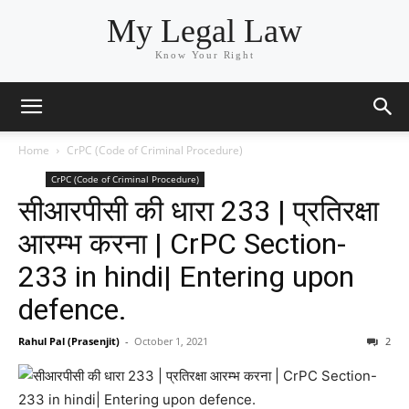
My Legal Law
Know Your Right
Home
CrPC (Code of Criminal Procedure)
CrPC (Code of Criminal Procedure)
सीआरपीसी की धारा 233 | प्रतिरक्षा
आरम्भ करना | CrPC Section-
233 in hindi| Entering upon
defence.
Rahul Pal (Prasenjit)
-
October 1, 2021
2