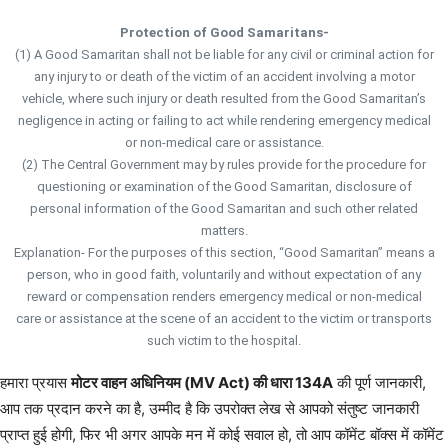
Protection of Good Samaritans-
(1) A Good Samaritan shall not be liable for any civil or criminal action for
any injury to or death of the victim of an accident involving a motor
vehicle, where such injury or death resulted from the Good Samaritan’s
negligence in acting or failing to act while rendering emergency medical
or non-medical care or assistance.
(2) The Central Government may by rules provide for the procedure for
questioning or examination of the Good Samaritan, disclosure of
personal information of the Good Samaritan and such other related
matters.
Explanation- For the purposes of this section, “Good Samaritan” means a
person, who in good faith, voluntarily and without expectation of any
reward or compensation renders emergency medical or non-medical
care or assistance at the scene of an accident to the victim or transports
such victim to the hospital.
हमारा प्रयास
मोटर वाहन अधिनियम (MV Act) की धारा 134A
की पूर्ण जानकारी,
आप तक प्रदान करने का है, उम्मीद है कि उपरोक्त लेख से आपको संतुष्ट जानकारी
प्राप्त हुई होगी, फिर भी अगर आपके मन में कोई सवाल हो, तो आप कॉमेंट बॉक्स में कॉमेंट