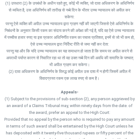
(1) उपधारा (2) के उपबंधों के अधीन रहते हुए, कोई भी व्यक्ति, जो दावा अधिकरण के अधिनिर्णय
से व्यथित है, उस अधिनिर्णय की तारीख से नब्बे दिन के भीतर उच्च न्यायालय को अपील कर
सकेगा:
परन्तु ऐसे व्यक्ति की अपील उच्च न्यायालय द्वारा ग्रहण नहीं की जाएगी जिससे ऐसे अधिनिर्णय के
निबंधनों के अनुसार किसी रकम का संदाय करने की अपेक्षा की गई है, यदि वह ऐसे उच्च न्यायालय
में पच्चीस हजार रुपए या इस प्रकार अधिनिर्णीत रकम का पचास प्रतिशत, इनमें से जो भी कम हो,
ऐसे उच्च न्यायालय द्वारा निर्दिष्ट रीति से जमा नहीं कर देता:
परन्तु यह और कि यदि उच्च न्यायालय का यह समाधान हो जाता है कि समय पर अपील करने से
अपराधी पर्याप्त कारण से निवारित रहा था तो वह उक्त नब्बे दिन की अवधि की समाप्ति के पश्चात्
भी अपील ग्रहण कर सकेगा।
(2) दावा अधिकरण के अधिनिर्णय के विरुद्ध कोई अपील उस दशा में न होगी जिसमें अपील में
विवादग्रस्त रकम एक लाख रुपए से कम है।
Appeals-
(1) Subject to the provisions of sub-section (2), any person aggrieved by
an award of a Claims Tribunal may, within ninety days from the date. of
the award, prefer an appeal to the High Court:
Provided that no appeal by the person who is required to pay any amount
in terms of such award shall be entertained by the High Court unless he
has deposited with it twenty-five thousand rupees or fifty percent of the