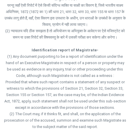
परन्तु जहाँ ऐसी रिपोर्ट में ऐसे किसी संदिग्ध व्यक्ति या साक्षी का विवरण है, जिसे भारतीय साक्ष्य
अधिनियम, 1872 (1872 का 1) की धारा 21, धारा 32, धारा 33, धारा 155 या धारा 157 के
उपबंध लागू होते हैं, वहाँ, ऐसा विवरण इस उपधारा के अधीन, उन धाराओं के उपबंधों के अनुसार के
सिवाय, प्रयोग में नही लाया जाएगा।
(2) न्यायालय यदि ठीक समझता है तो अभियोजन या अभियुक्त के आवेदन पर ऐसे मजिस्ट्रेट को
समन या उक्त रिपोर्ट की विषयवस्तु के बारे में उसकी परीक्षा कर सकेगा और करेगा।
Identification report of Magistrate-
(1) Any document purporting to be a report of identification under the
hand of an Executive Magistrate in respect of a person or property may
be used as evidence in any inquiry, trial or other proceeding under this
Code, although such Magistrate is not called as a witness :
Provided that where such report contains a statement of any suspect or
witness to which the provisions of Section 21, Section 32, Section 33,
Section 155 or Section 157, as the case may be, of the Indian Evidence
Act, 1872, apply, such statement shall not be used under this sub-section
except in accordance with the provisions of those sections.
(2) The Court may, if it thinks fit, and shall, on the application of the
prosecution or of the accused, summon and examine such Magistrate as
to the subject matter of the said report.