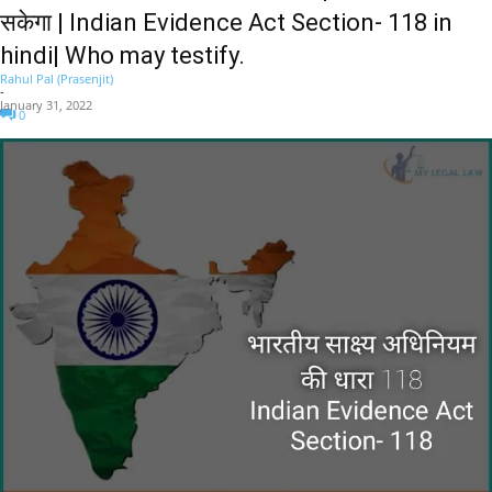
सकेगा | Indian Evidence Act Section- 118 in
hindi| Who may testify.
Rahul Pal (Prasenjit)
-
January 31, 2022
0