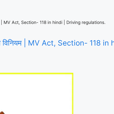
यम | MV Act, Section- 118 in hindi | Driving regulations.
ान विनियम | MV Act, Section- 118 in 