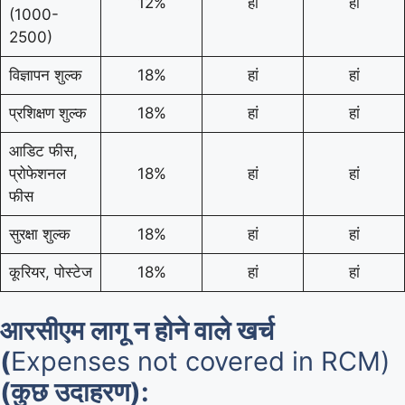
12%
हां
हां
(1000-
2500)
विज्ञापन शुल्क
18%
हां
हां
प्रशिक्षण शुल्क
18%
हां
हां
आडिट फीस,
प्रोफेशनल
18%
हां
हां
फीस
सुरक्षा शुल्क
18%
हां
हां
कूरियर, पोस्टेज
18%
हां
हां
आरसीएम लागू न होने वाले खर्च
(
Expenses not covered in RCM)
(कुछ उदाहरण):