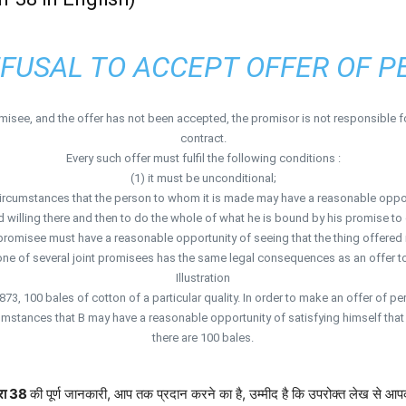
EFUSAL TO ACCEPT OFFER OF 
see, and the offer has not been accepted, the promisor is not responsible fo
contract.
Every such offer must fulfil the following conditions :
(1) it must be unconditional;
circumstances that the person to whom it is made may have a reasonable opport
 willing there and then to do the whole of what he is bound by his promise to
he promisee must have a reasonable opportunity of seeing that the thing offered
one of several joint promisees has the same legal consequences as an offer to
Illustration
873, 100 bales of cotton of a particular quality. In order to make an offer of pe
stances that B may have a reasonable opportunity of satisfying himself that th
there are 100 bales.
रा 38
की पूर्ण जानकारी, आप तक प्रदान करने का है, उम्मीद है कि उपरोक्त लेख से आप