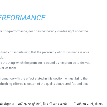
PERFORMANCE-
r non-performance, nor does he thereby lose his right under the
unity of ascertaining that the person by whom it is made is able
 do;
 is the thing which the promisor is bound by his promise to deliver.
 all of them.
rformance with the effect stated in this section. A must bring the
e thing offered is cotton of the quality contracted for, and that
को संतुष्ट जानकारी प्राप्त हुई होगी, फिर भी अगर आपके मन में कोई सवाल हो, तो आप