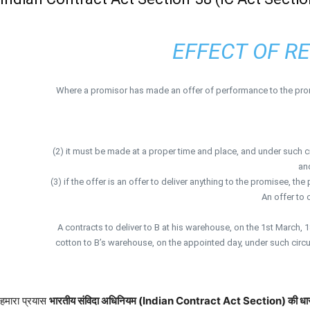
EFFECT OF R
Where a promisor has made an offer of performance to the promi
(2) it must be made at a proper time and place, and under such 
and
(3) if the offer is an offer to deliver anything to the promisee, t
An offer to 
A contracts to deliver to B at his warehouse, on the 1st March, 1
cotton to B’s warehouse, on the appointed day, under such circum
हमारा प्रयास
भारतीय संविदा अधिनियम (Indian Contract Act Section) की धा