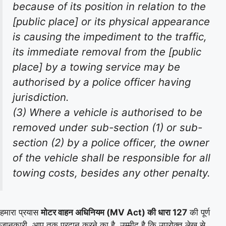
because of its position in relation to the
[public place] or its physical appearance
is causing the impediment to the traffic,
its immediate removal from the [public
place] by a towing service may be
authorised by a police officer having
jurisdiction.
(3) Where a vehicle is authorised to be
removed under sub-section (1) or sub-
section (2) by a police officer, the owner
of the vehicle shall be responsible for all
towing costs, besides any other penalty.
हमारा प्रयास
मोटर वाहन अधिनियम (MV Act) की धारा 127
की पूर्ण
जानकारी, आप तक प्रदान करने का है, उम्मीद है कि उपरोक्त लेख से